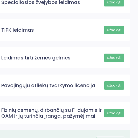
Specialiosios žvejybos leidimas
užsakyti
TIPK leidimas
užsakyti
Leidimas tirti žemės gelmes
užsakyti
Pavojingųjų atliekų tvarkymo licencija
užsakyti
Fizinių asmenų, dirbančių su F-dujomis ir
užsakyti
OAM ir jų turinčia įranga, pažymėjimai