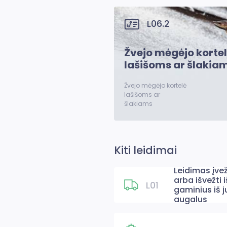
L06.2
Žvejo mėgėjo korte
lašišoms ar šlakia
Žvejo mėgėjo kortelė
lašišoms ar
šlakiams
Kiti leidimai
Leidimas įvež
arba išvežti i
L01
gaminius iš j
augalus