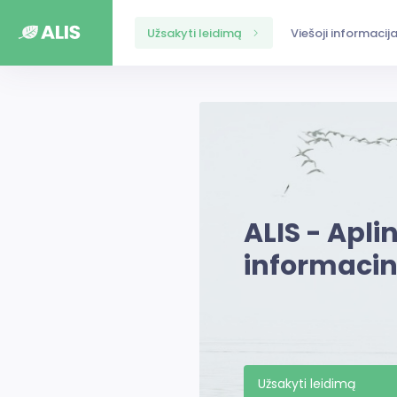
Užsakyti leidimą
Viešoji informacij
ALIS - Apl
informacin
Užsakyti leidimą