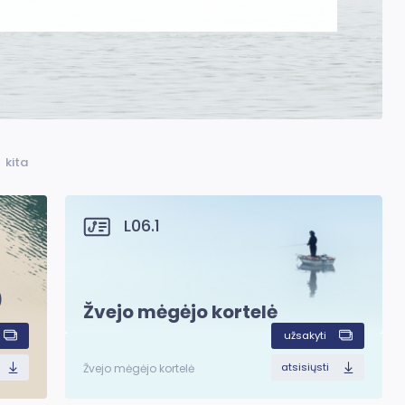
kita
L06.1
)
Žvejo mėgėjo kortelė
užsakyti
atsisiųsti
Žvejo mėgėjo kortelė