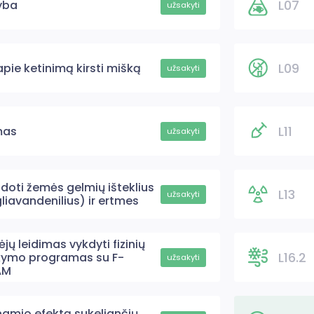
L07
jyba
užsakyti
L09
pie ketinimą kirsti mišką
užsakyti
L11
mas
užsakyti
doti žemės gelmių išteklius
L13
užsakyti
liavandenilius) ir ertmes
ų leidimas vykdyti fizinių
L16.2
ymo programas su F-
užsakyti
AM
tnamio efektą sukeliančių