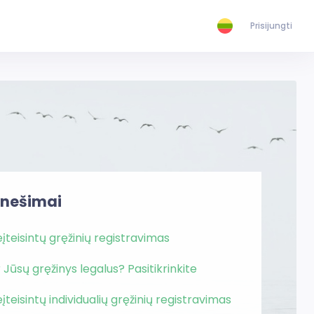
Prisijungti
anešimai
įteisintų gręžinių registravimas
 Jūsų gręžinys legalus? Pasitikrinkite
įteisintų individualių gręžinių registravimas