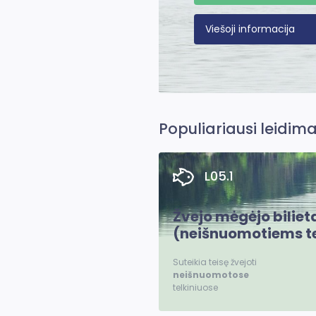
Viešoji informacija
Populiariausi leidima
L05.1
Žvejo mėgėjo biliet
(neišnuomotiems t
Suteikia teisę žvejoti
neišnuomotose
telkiniuose