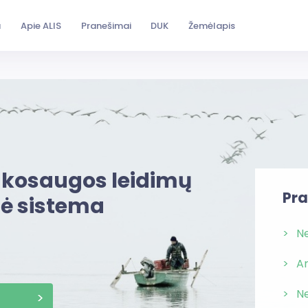
a
Apie ALIS
Pranešimai
DUK
Žemėlapis
inkosaugos leidimų
Pr
ė sistema
Ne
Ar
Ne