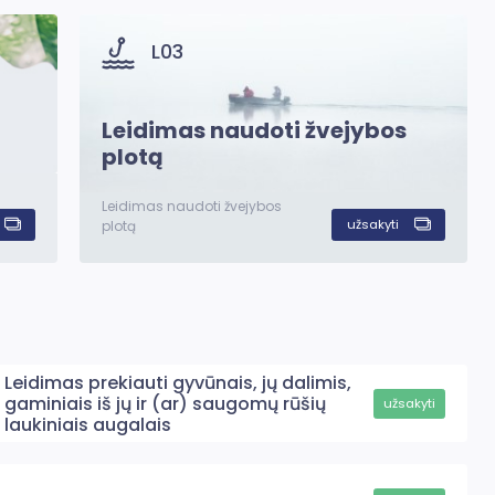
L03
Leidimas naudoti žvejybos
plotą
Leidimas naudoti žvejybos
užsakyti
plotą
Leidimas prekiauti gyvūnais, jų dalimis,
gaminiais iš jų ir (ar) saugomų rūšių
užsakyti
laukiniais augalais