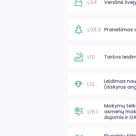
L04
Verslinė žve
L08.3
Pranešimas a
L10
Taršos leidi
Leidimas nau
L12
(išskyrus ang
Mokymų teikėj
L16.1
asmenų mok
dujomis ir O
Fluorintų šil