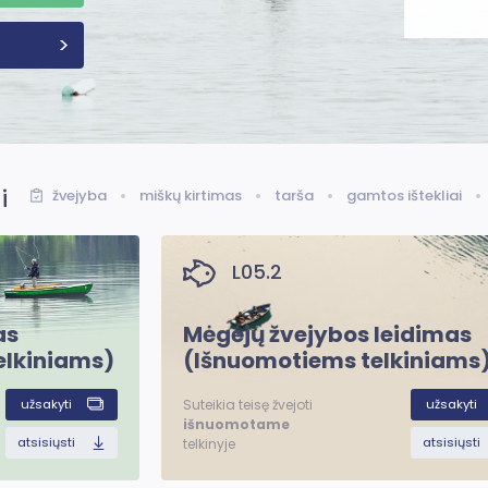
i
žvejyba
miškų kirtimas
tarša
gamtos ištekliai
L05.2
as
Mėgėjų žvejybos leidimas
elkiniams)
(Išnuomotiems telkiniams
užsakyti
užsakyti
Suteikia teisę žvejoti
išnuomotame
atsisiųsti
atsisiųsti
telkinyje