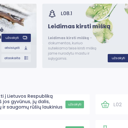
L08.1
Leidimas kirsti mišką
lė
ms
užsakyti
Leidimas kirsti mišką
–
dokumentas, kuriuo
atsisiųsti
suteikiama teisė kirsti mišką
jame nurodytu mastu ir
ataskaita
užsakyti
sąlygomis.
ti į Lietuvos Respubliką
š jos gyvūnus, jų dalis,
L02
užsakyti
ų ir saugomų rūšių laukinius